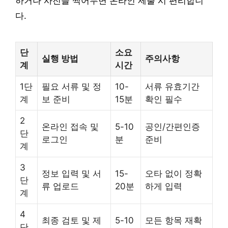
하거나 사진을 찍어두면 온라인 제출 시 편리합니
다.
단
소요
실행 방법
주의사항
계
시간
1단
필요 서류 및 정
10-
서류 유효기간
계
보 준비
15분
확인 필수
2
온라인 접속 및
5-10
공인/간편인증
단
로그인
분
준비
계
3
정보 입력 및 서
15-
오타 없이 정확
단
류 업로드
20분
하게 입력
계
4
최종 검토 및 제
5-10
모든 항목 재확
단