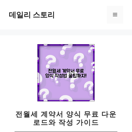
컨
텐
데일리 스토리
메
츠
로
뉴
건
너
뛰
기
전월세 계약서 양식 무료 다운
로드와 작성 가이드