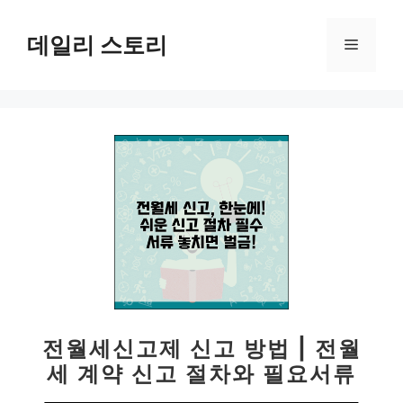
컨
텐
데일리 스토리
메
츠
로
뉴
건
너
뛰
기
전월세신고제 신고 방법 | 전월
세 계약 신고 절차와 필요서류