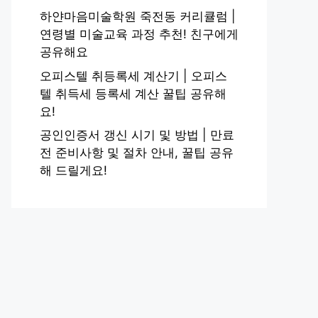
하얀마음미술학원 죽전동 커리큘럼 |
연령별 미술교육 과정 추천! 친구에게
공유해요
오피스텔 취등록세 계산기 | 오피스
텔 취득세 등록세 계산 꿀팁 공유해
요!
공인인증서 갱신 시기 및 방법 | 만료
전 준비사항 및 절차 안내, 꿀팁 공유
해 드릴게요!