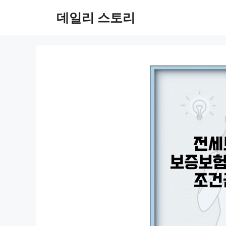
컨
데일리 스토리
텐
츠
로
건
너
뛰
기