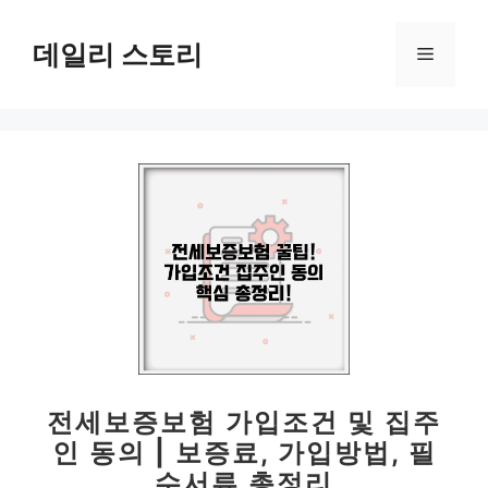
컨
텐
데일리 스토리
메
츠
로
뉴
건
너
뛰
기
전세보증보험 가입조건 및 집주
인 동의 | 보증료, 가입방법, 필
수서류 총정리