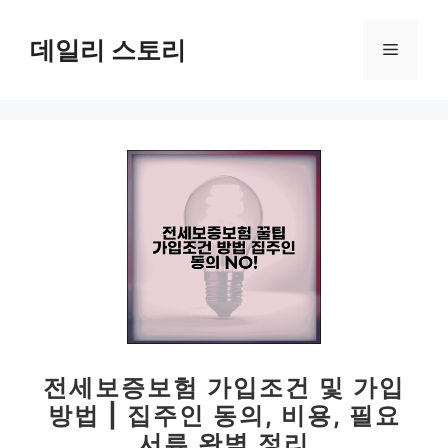
컨
텐
데일리 스토리
메
츠
로
뉴
건
너
뛰
기
전세보증보험 가입조건 및 가입
방법 | 집주인 동의, 비용, 필요
서류 완벽 정리