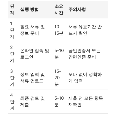
단
소요
실행 방법
주의사항
계
시간
1
필요 서류 및
10-
서류 유효기간 반
단
정보 준비
15분
드시 확인
계
2
온라인 접속 및
5-10
공인인증서 또는
단
로그인
분
간편인증 준비
계
3
15-
정보 입력 및
오타 없이 정확하
단
20
서류 업로드
게 입력
계
분
4
최종 검토 및
5-10
제출 전 모든 항목
단
제출
분
재확인
계