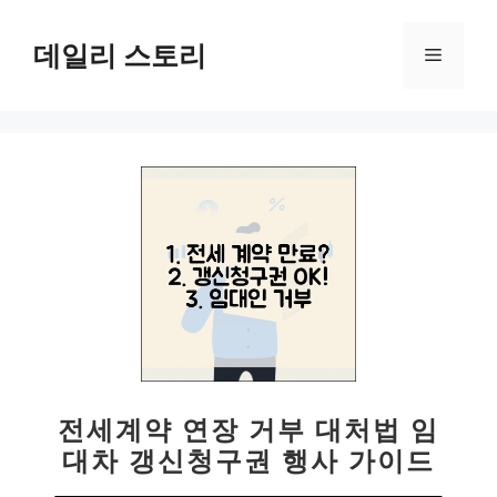
컨
텐
데일리 스토리
메
츠
로
뉴
건
너
뛰
기
전세계약 연장 거부 대처법 임
대차 갱신청구권 행사 가이드