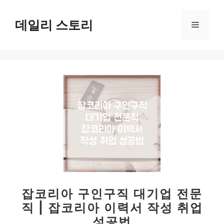
컨
텐
데일리 스토리
메
츠
로
뉴
건
너
뛰
기
잡코리아 구인구직 대기업 전문
직 | 잡코리아 이력서 작성 취업
성공법