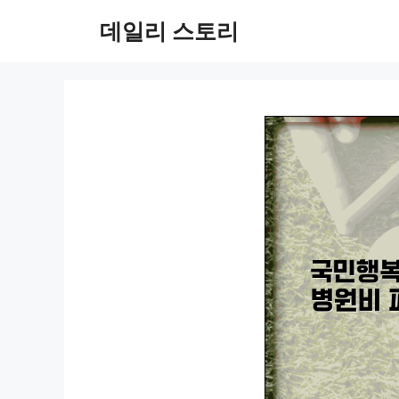
컨
데일리 스토리
텐
츠
로
건
너
뛰
기