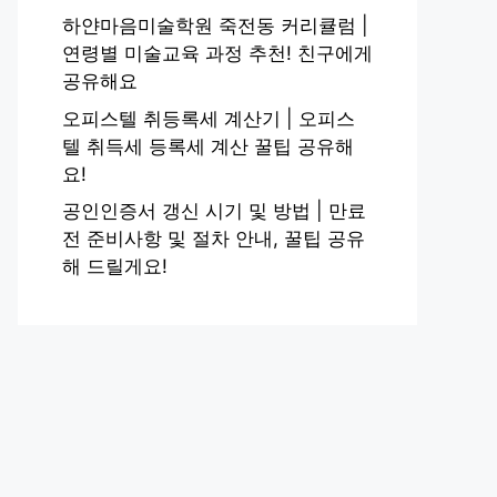
하얀마음미술학원 죽전동 커리큘럼 |
연령별 미술교육 과정 추천! 친구에게
공유해요
오피스텔 취등록세 계산기 | 오피스
텔 취득세 등록세 계산 꿀팁 공유해
요!
공인인증서 갱신 시기 및 방법 | 만료
전 준비사항 및 절차 안내, 꿀팁 공유
해 드릴게요!