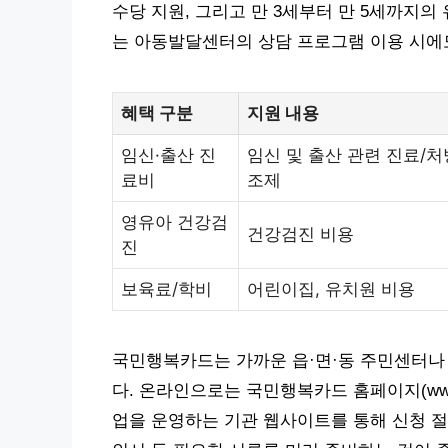
수당 지원, 그리고 만 3세부터 만 5세까지의
는 아동발달센터의 상담 프로그램 이용 시에
혜택 구분
지원 내용
임신·출산 진
임신 및 출산 관련 진료/처
료비
조제
영유아 건강검
건강검진 비용
진
보육료/학비
어린이집, 유치원 비용
국민행복카드는 가까운 읍·면·동 주민센터나
다. 온라인으로는 국민행복카드 홈페이지(www.go
업을 운영하는 기관 웹사이트를 통해 신청 절