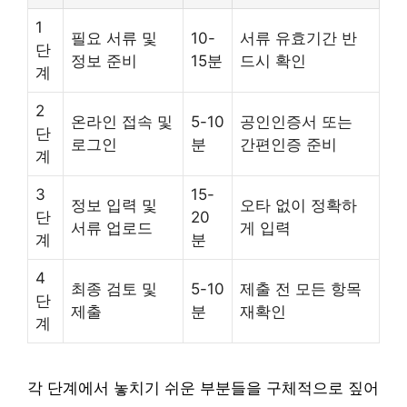
1
필요 서류 및
10-
서류 유효기간 반
단
정보 준비
15분
드시 확인
계
2
온라인 접속 및
5-10
공인인증서 또는
단
로그인
분
간편인증 준비
계
3
15-
정보 입력 및
오타 없이 정확하
단
20
서류 업로드
게 입력
계
분
4
최종 검토 및
5-10
제출 전 모든 항목
단
제출
분
재확인
계
각 단계에서 놓치기 쉬운 부분들을 구체적으로 짚어