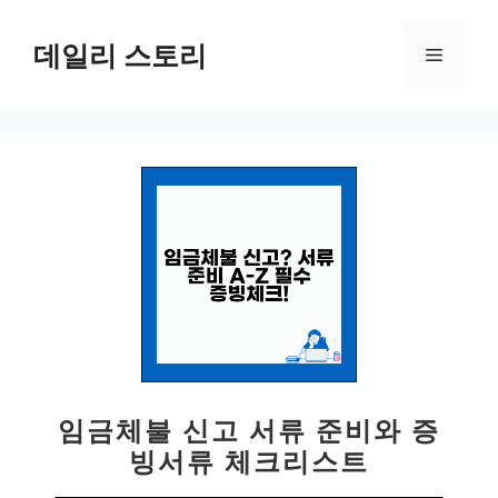
컨
텐
데일리 스토리
메
츠
로
뉴
건
너
뛰
기
임금체불 신고 서류 준비와 증
빙서류 체크리스트