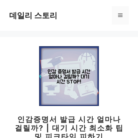
컨
텐
데일리 스토리
메
츠
로
뉴
건
너
뛰
기
인감증명서 발급 시간 얼마나
걸릴까? | 대기 시간 최소화 팁
및 피크타임 피하기