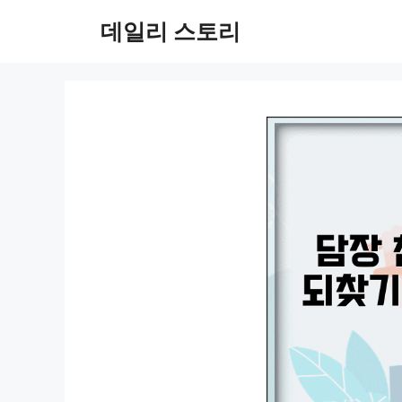
컨
데일리 스토리
텐
츠
로
건
너
뛰
기