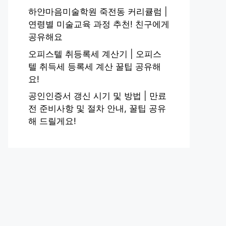
하얀마음미술학원 죽전동 커리큘럼 |
연령별 미술교육 과정 추천! 친구에게
공유해요
오피스텔 취등록세 계산기 | 오피스
텔 취득세 등록세 계산 꿀팁 공유해
요!
공인인증서 갱신 시기 및 방법 | 만료
전 준비사항 및 절차 안내, 꿀팁 공유
해 드릴게요!