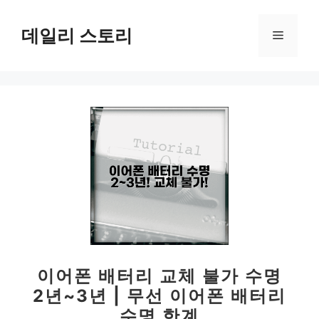
컨
텐
데일리 스토리
메
츠
로
뉴
건
너
뛰
기
이어폰 배터리 교체 불가 수명
2년~3년 | 무선 이어폰 배터리
수명 한계