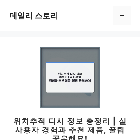
컨
텐
데일리 스토리
메
츠
로
뉴
건
너
뛰
기
위치추적 디시 정보 총정리 | 실
사용자 경험과 추천 제품, 꿀팁
공유해요!