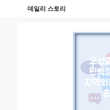
컨
데일리 스토리
텐
츠
로
건
너
뛰
기