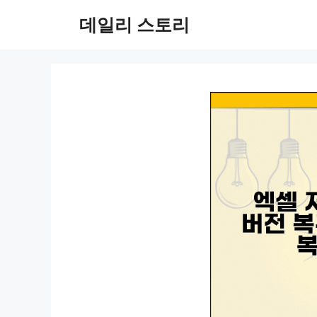
컨
데일리 스토리
텐
츠
로
건
너
뛰
기