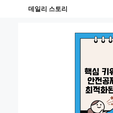
컨
데일리 스토리
텐
츠
로
건
너
뛰
기