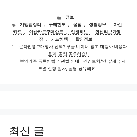
카
정보
테
태
가맹점정리
,
구매한도
,
꿀팁
,
생활정보
,
아산
고
그
카드
,
아산카드구매한도
,
인센티브
,
인센티브가맹
리
점
,
카드혜택
,
할인정보
온라인광고대행사 선택? 구글 네이버 광고 대행사 비용과
효과, 꿀팁 공유해요!
부양가족 등록방법 기관별 안내 | 건강보험/연금/세금 제
도별 신청 절차, 꿀팁 공유해요!
최신 글