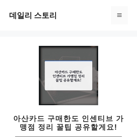
컨
텐
데일리 스토리
메
츠
로
뉴
건
너
뛰
기
아산카드 구매한도 인센티브 가
맹점 정리 꿀팁 공유할게요!