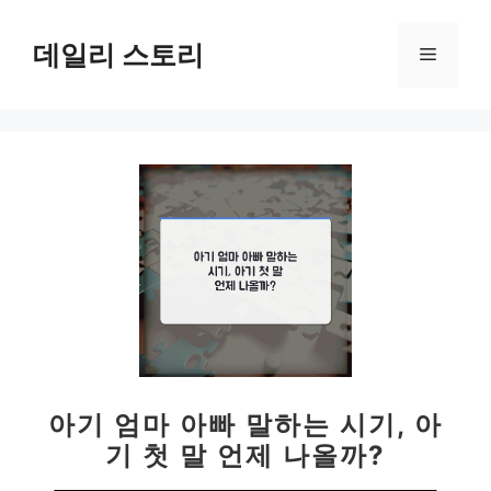
컨
텐
데일리 스토리
메
츠
로
뉴
건
너
뛰
기
아기 엄마 아빠 말하는 시기, 아
기 첫 말 언제 나올까?