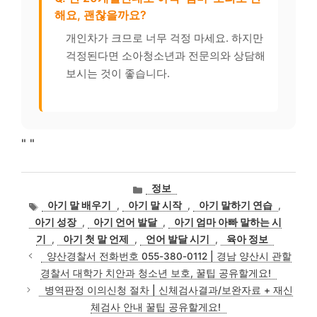
해요, 괜찮을까요?
개인차가 크므로 너무 걱정 마세요. 하지만
걱정된다면 소아청소년과 전문의와 상담해
보시는 것이 좋습니다.
"
"
카
정보
테
태
아기 말 배우기
,
아기 말 시작
,
아기 말하기 연습
,
고
그
아기 성장
,
아기 언어 발달
,
아기 엄마 아빠 말하는 시
리
기
,
아기 첫 말 언제
,
언어 발달 시기
,
육아 정보
양산경찰서 전화번호 055-380-0112 | 경남 양산시 관할
경찰서 대학가 치안과 청소년 보호, 꿀팁 공유할게요!
병역판정 이의신청 절차 | 신체검사결과/보완자료 + 재신
체검사 안내 꿀팁 공유할게요!