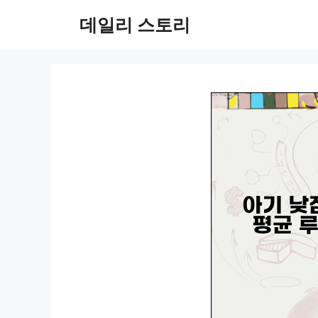
컨
데일리 스토리
텐
츠
로
건
너
뛰
기