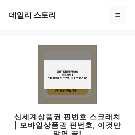
컨
텐
데일리 스토리
메
츠
로
뉴
건
너
뛰
기
신세계상품권 핀번호 스크래치
| 모바일상품권 핀번호, 이것만
알면 끝!