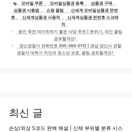
테
태
모바일 쿠폰
,
모바일상품권 등록
,
상품권 구매
,
고
그
상품권 사용법
,
쇼핑 꿀팁
,
신세계 모바일상품권 핀번
리
호
,
신세계상품권 사용처
,
신세계상품권 핀번호 스크래
치
용인 죽전 데이트하기 좋은 식당 추천 | 분위기, 와인 꿀팁
공유할게요!
양산경찰서 전화번호 055-380-0112 | 경남 양산시 관할
경찰서 대학가 치안과 청소년 보호, 꿀팁 공유할게요!
최신 글
손상/외상 S코드 완벽 해설 | 신체 부위별 분류 시스