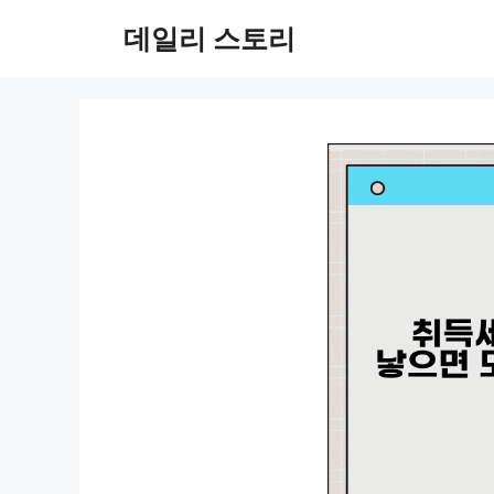
컨
데일리 스토리
텐
츠
로
건
너
뛰
기