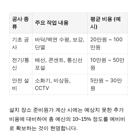
공사 종
평균 비용 (예
주요 작업 내용
류
시)
기초 공
바닥/벽면 수평, 보강,
20만원 ~ 100
사
단열
만원
전기/통
배선, 콘센트, 통신선
10만원 ~ 50만
신
포설
원
안전 설
소화기, 비상등,
5만원 ~ 30만
비
CCTV
원
설치 장소 준비원가 계산 시에는 예상치 못한 추가
비용에 대비하여 총 예산의 10~15% 정도를 예비비
로 확보하는 것이 현명합니다.