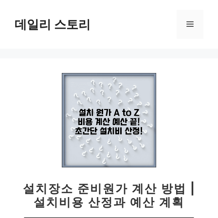
컨
텐
데일리 스토리
메
츠
로
뉴
건
너
뛰
기
설치장소 준비원가 계산 방법 |
설치비용 산정과 예산 계획