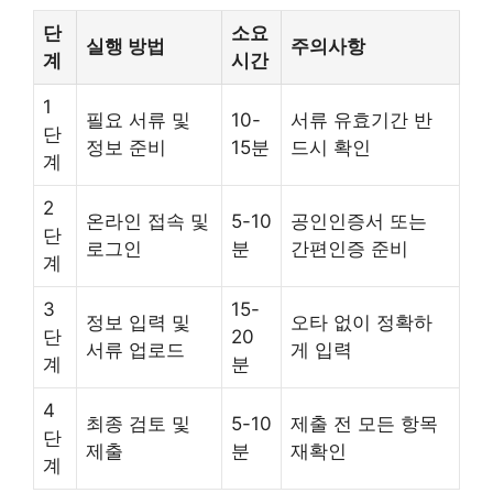
단
소요
실행 방법
주의사항
계
시간
1
필요 서류 및
10-
서류 유효기간 반
단
정보 준비
15분
드시 확인
계
2
온라인 접속 및
5-10
공인인증서 또는
단
로그인
분
간편인증 준비
계
3
15-
정보 입력 및
오타 없이 정확하
단
20
서류 업로드
게 입력
계
분
4
최종 검토 및
5-10
제출 전 모든 항목
단
제출
분
재확인
계