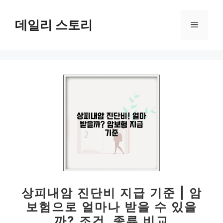
컨
텐
데일리 스토리
메
츠
로
뉴
건
너
뛰
기
상피내암 진단비 지급 기준 | 암
보험으로 얼마나 받을 수 있을
까? 조건, 종류 비교