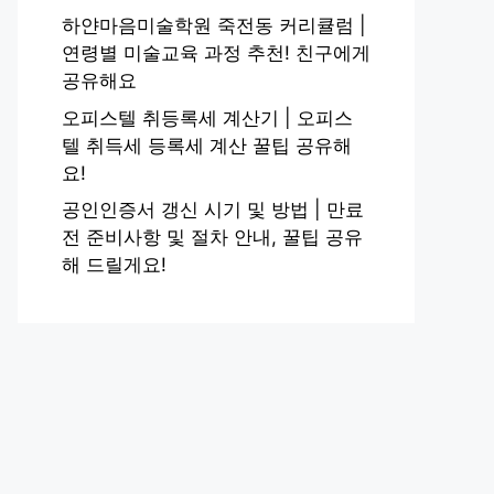
하얀마음미술학원 죽전동 커리큘럼 |
연령별 미술교육 과정 추천! 친구에게
공유해요
오피스텔 취등록세 계산기 | 오피스
텔 취득세 등록세 계산 꿀팁 공유해
요!
공인인증서 갱신 시기 및 방법 | 만료
전 준비사항 및 절차 안내, 꿀팁 공유
해 드릴게요!