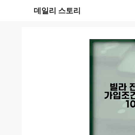
컨
데일리 스토리
텐
츠
로
건
너
뛰
기