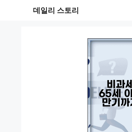
컨
데일리 스토리
텐
츠
로
건
너
뛰
기