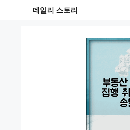
컨
데일리 스토리
텐
츠
로
건
너
뛰
기