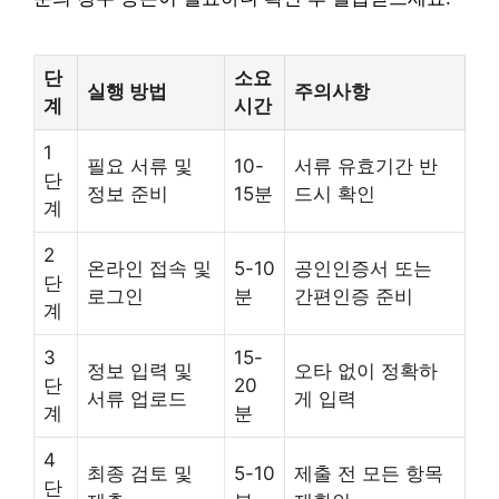
단
소요
실행 방법
주의사항
계
시간
1
필요 서류 및
10-
서류 유효기간 반
단
정보 준비
15분
드시 확인
계
2
온라인 접속 및
5-10
공인인증서 또는
단
로그인
분
간편인증 준비
계
3
15-
정보 입력 및
오타 없이 정확하
단
20
서류 업로드
게 입력
계
분
4
최종 검토 및
5-10
제출 전 모든 항목
단