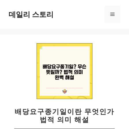
컨
텐
데일리 스토리
메
츠
로
뉴
건
너
뛰
기
배당요구종기일이란 무엇인가
법적 의미 해설