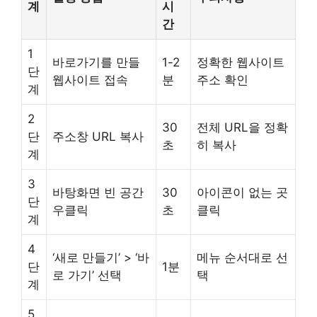
계
시
간
1
바로가기를 만들
1-2
정확한 웹사이트
단
웹사이트 접속
분
주소 확인
계
2
30
전체 URL을 정확
단
주소창 URL 복사
초
히 복사
계
3
바탕화면 빈 공간
30
아이콘이 없는 곳
단
우클릭
초
클릭
계
4
‘새로 만들기’ > ‘바
메뉴 순서대로 선
단
1분
로 가기’ 선택
택
계
5