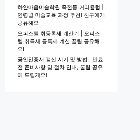
하얀마음미술학원 죽전동 커리큘럼 |
연령별 미술교육 과정 추천! 친구에게
공유해요
오피스텔 취등록세 계산기 | 오피스
텔 취득세 등록세 계산 꿀팁 공유해
요!
공인인증서 갱신 시기 및 방법 | 만료
전 준비사항 및 절차 안내, 꿀팁 공유
해 드릴게요!