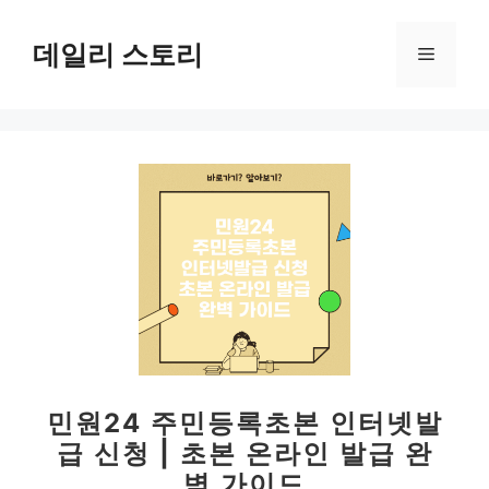
컨
텐
데일리 스토리
메
츠
로
뉴
건
너
뛰
기
민원24 주민등록초본 인터넷발
급 신청 | 초본 온라인 발급 완
벽 가이드