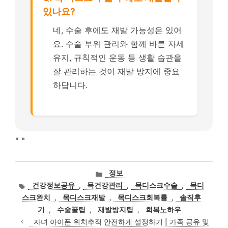
있나요?
네, 수술 후에도 재발 가능성은 있어
요. 수술 부위 관리와 함께 바른 자세
유지, 규칙적인 운동 등 생활 습관을
잘 관리하는 것이 재발 방지에 중요
하답니다.
"
"
카
정보
테
태
건강정보공유
,
목건강관리
,
목디스크수술
,
목디
고
그
스크완치
,
목디스크재발
,
목디스크회복률
,
솔직후
리
기
,
수술꿀팁
,
재발방지팁
,
회복노하우
자녀 아이폰 위치추적 안전하게 설정하기 | 가족 공유 및