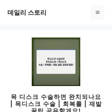
컨
텐
데일리 스토리
메
츠
로
뉴
건
너
뛰
기
목 디스크 수술하면 완치되나요
| 목디스크 수술 | 회복률 | 재발
꿀팁 공유할게요!