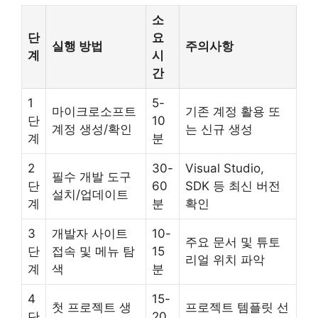
소
단
요
실행 방법
주의사항
계
시
간
1
5-
마이크로소프트
기존 계정 활용 또
단
10
계정 생성/확인
는 신규 생성
계
분
2
30-
Visual Studio,
필수 개발 도구
단
60
SDK 등 최신 버전
설치/업데이트
계
분
확인
3
개발자 사이트
10-
주요 문서 및 튜토
단
접속 및 메뉴 탐
15
리얼 위치 파악
계
색
분
4
15-
첫 프로젝트 생
프로젝트 템플릿 선
단
20