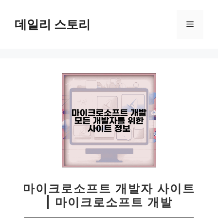
컨
텐
데일리 스토리
메
츠
로
뉴
건
너
뛰
기
마이크로소프트 개발자 사이트
| 마이크로소프트 개발