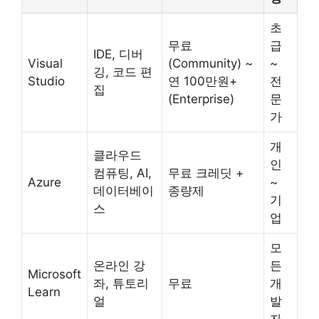
초
무료
급
IDE, 디버
Visual
(Community) ~
~
깅, 코드 편
Studio
연 100만원+
전
집
(Enterprise)
문
가
개
클라우드
인
컴퓨팅, AI,
무료 크레딧 +
Azure
~
데이터베이
종량제
기
스
업
모
온라인 강
든
Microsoft
좌, 튜토리
무료
개
Learn
얼
발
자