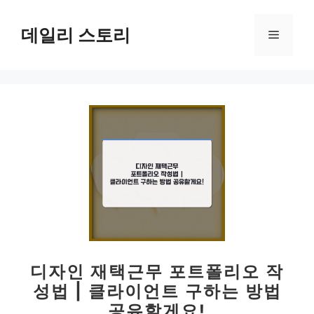
컨
텐
데일리 스토리
메
츠
로
뉴
건
너
뛰
기
디자인 재택근무 포트폴리오 작
성법 | 클라이언트 구하는 방법
공유할게요!