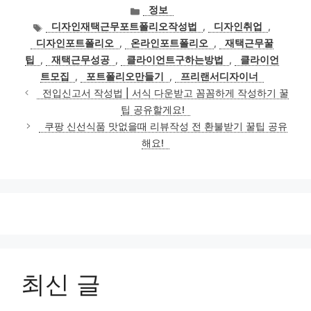
카
정보
테
태
디자인재택근무포트폴리오작성법
,
디자인취업
,
고
그
디자인포트폴리오
,
온라인포트폴리오
,
재택근무꿀
리
팁
,
재택근무성공
,
클라이언트구하는방법
,
클라이언
트모집
,
포트폴리오만들기
,
프리랜서디자이너
전입신고서 작성법 | 서식 다운받고 꼼꼼하게 작성하기 꿀
팁 공유할게요!
쿠팡 신선식품 맛없을때 리뷰작성 전 환불받기 꿀팁 공유
해요!
최신 글