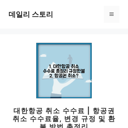
컨
텐
데일리 스토리
메
츠
로
뉴
건
너
뛰
기
대한항공 취소 수수료 | 항공권
취소 수수료율, 변경 규정 및 환
불 방법 총정리