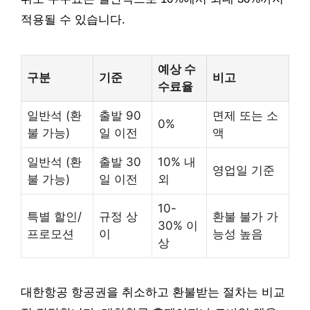
적용될 수 있습니다.
예상 수
구분
기준
비고
수료율
일반석 (환
출발 90
면제 또는 소
0%
불 가능)
일 이전
액
일반석 (환
출발 30
10% 내
영업일 기준
불 가능)
일 이전
외
10-
특별 할인/
규정 상
환불 불가 가
30% 이
프로모션
이
능성 높음
상
대한항공 항공권을 취소하고 환불받는 절차는 비교