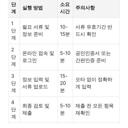
단
소요
실행 방법
주의사항
계
시간
1
필요 서류 및
10-
서류 유효기간 반
단
정보 준비
15분
드시 확인
계
2
온라인 접속 및
5-10
공인인증서 또는
단
로그인
분
간편인증 준비
계
3
15-
정보 입력 및
오타 없이 정확하
단
20
서류 업로드
게 입력
계
분
4
최종 검토 및
5-10
제출 전 모든 항목
단
제출
분
재확인
계