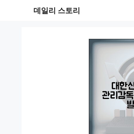
컨
데일리 스토리
텐
츠
로
건
너
뛰
기