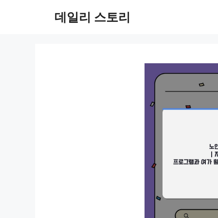
컨
데일리 스토리
텐
츠
로
건
너
뛰
기