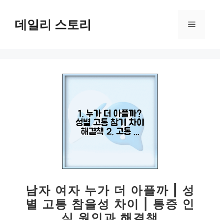
컨
텐
데일리 스토리
메
츠
로
뉴
건
너
뛰
기
남자 여자 누가 더 아플까 | 성
별 고통 참을성 차이 | 통증 인
식 원인과 해결책