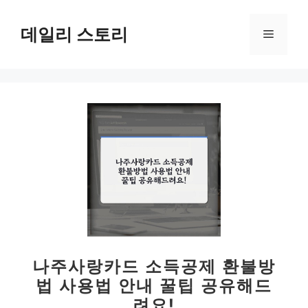
컨
텐
데일리 스토리
메
츠
로
뉴
건
너
뛰
기
나주사랑카드 소득공제 환불방
법 사용법 안내 꿀팁 공유해드
려요!