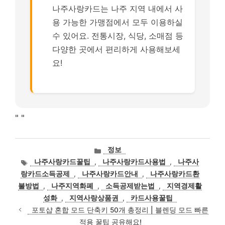
나주사랑카드는 나주 지역 내에서 사
용 가능한 가맹점에서 모두 이용하실
수 있어요. 전통시장, 식당, 소매점 등
다양한 곳에서 편리하게 사용해보세
요!
"
"
카
정보
테
태
나주사랑카드꿀팁
,
나주사랑카드사용법
,
나주사
고
그
랑카드소득공제
,
나주사랑카드안내
,
나주사랑카드환
리
불방법
,
나주지역화폐
,
소득공제받는법
,
지역경제활
성화
,
지역사랑상품권
,
카드사용꿀팁
포토샵 혼합 모드 단축키 50개 총정리 | 블렌딩 모드 빠른
적용 꿀팁 공유해요!