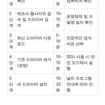
확인
정확하게 확인
계
분
2
제조사 웹사이트 접
10-
운영체제 및 모
단
속 및 드라이버 검
15
델명 일치 확인
계
색
분
3
5-
최신 드라이버 다운
안정적인 정식
단
10
로드
버전 선택
계
분
4
10-
DDU 사용 시 안
기존 드라이버 제거
단
15
전 모드에서 실
(권장)
계
분
행
5
15-
설치 프로그램
단
새 드라이버 설치
20
안내에 따라 진
계
분
행