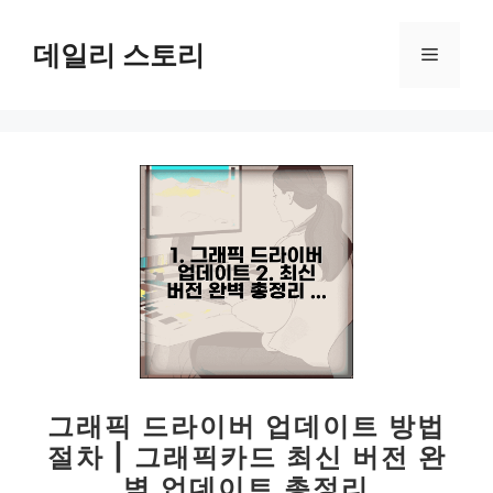
컨
텐
데일리 스토리
메
츠
로
뉴
건
너
뛰
기
그래픽 드라이버 업데이트 방법
절차 | 그래픽카드 최신 버전 완
벽 업데이트 총정리