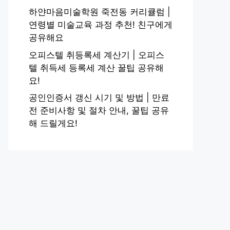
하얀마음미술학원 죽전동 커리큘럼 |
연령별 미술교육 과정 추천! 친구에게
공유해요
오피스텔 취등록세 계산기 | 오피스
텔 취득세 등록세 계산 꿀팁 공유해
요!
공인인증서 갱신 시기 및 방법 | 만료
전 준비사항 및 절차 안내, 꿀팁 공유
해 드릴게요!