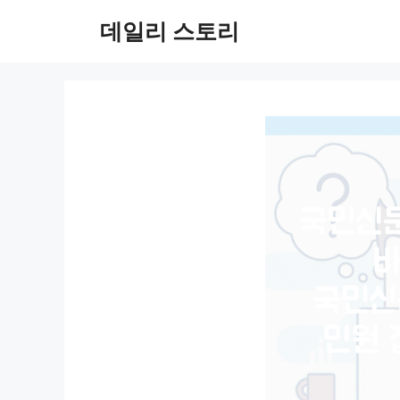
컨
데일리 스토리
텐
츠
로
건
너
뛰
기