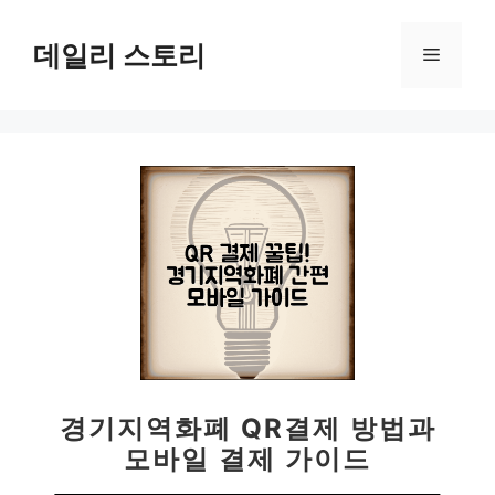
컨
텐
데일리 스토리
메
츠
로
뉴
건
너
뛰
기
경기지역화폐 QR결제 방법과
모바일 결제 가이드