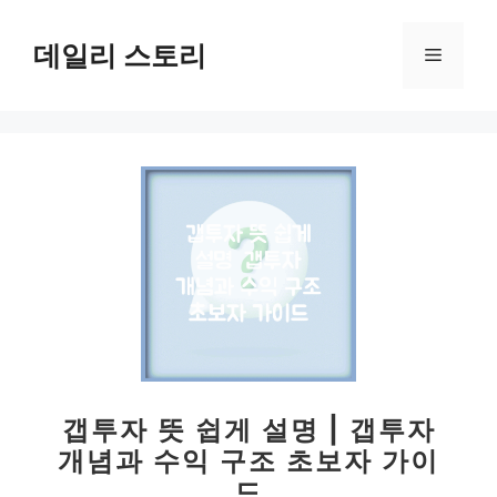
컨
텐
데일리 스토리
메
츠
로
뉴
건
너
뛰
기
갭투자 뜻 쉽게 설명 | 갭투자
개념과 수익 구조 초보자 가이
드