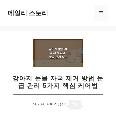
컨
텐
데일리 스토리
메
츠
로
뉴
건
너
뛰
기
강아지 눈물 자국 제거 방법 눈
곱 관리 5가지 핵심 케어법
2026-03-16
작성자:
기자