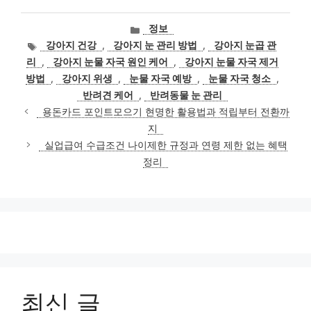
카
정보
테
태
강아지 건강
,
강아지 눈 관리 방법
,
강아지 눈곱 관
고
그
리
,
강아지 눈물 자국 원인 케어
,
강아지 눈물 자국 제거
리
방법
,
강아지 위생
,
눈물 자국 예방
,
눈물 자국 청소
,
반려견 케어
,
반려동물 눈 관리
용돈카드 포인트모으기 현명한 활용법과 적립부터 전환까
지
실업급여 수급조건 나이제한 규정과 연령 제한 없는 혜택
정리
최신 글