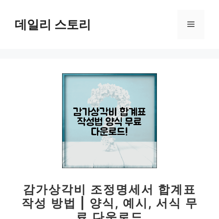
컨
텐
데일리 스토리
메
츠
로
뉴
건
너
뛰
기
감가상각비 조정명세서 합계표
작성 방법 | 양식, 예시, 서식 무
료 다운로드