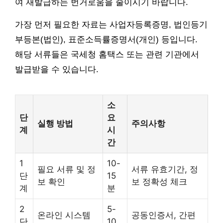
여 재발급하는 번거로움을 줄이시기 바랍니다.
가장 먼저 필요한 자료는 사업자등록증명, 법인등기
부등본(법인), 표준소득률증명서(개인) 등입니다.
해당 서류들은 국세청 홈택스 또는 관련 기관에서
발급받을 수 있습니다.
소
단
요
실행 방법
주의사항
계
시
간
1
10-
필요 서류 및 정
서류 유효기간, 정
단
15
보 확인
보 정확성 체크
계
분
2
5-
온라인 시스템
공동인증서, 간편
단
10