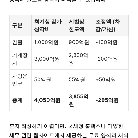
회계상 감가
세법상
조정액 (차
구분
상각비
한도액
감/가산)
건물
1,000억원
900억원
-100억원
기계장
2,800억
3,000억원
-200억원
치
원
차량운
50억원
55억원
+50억원
반구
3,855억
총계
4,050억원
-295억원
원
혼자 작성하기 어렵다면, 국세청 홈택스나 다양한
세무 관련 웹사이트에서 제공하는 무료 양식과 서식