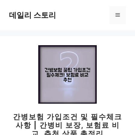
컨
텐
데일리 스토리
메
츠
로
뉴
건
너
뛰
기
간병보험 가입조건 및 필수체크
사항 | 간병비 보장, 보험료 비
교, 추천 상품 총정리