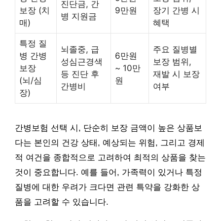
진단금, 간
보장 (치
9만원
장기 간병 시
병 지원금
매)
혜택
특정 질
뇌졸중, 급
주요 질병별
병 간병
6만원
성심근경색
보장 범위,
보장
~ 10만
등 진단 후
재발 시 보장
(뇌/심
원
간병비
여부
장)
간병보험 선택 시, 단순히 보장 금액이 높은 상품보
다는 본인의 건강 상태, 예상되는 위험, 그리고 경제
적 여건을 종합적으로 고려하여 최적의 상품을 찾는
것이 중요합니다. 예를 들어, 가족력이 있거나 특정
질병에 대한 우려가 크다면 관련 특약을 강화한 상
품을 고려할 수 있습니다.