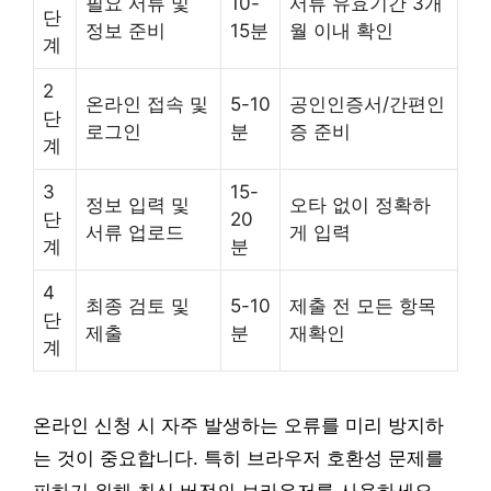
필요 서류 및
10-
서류 유효기간 3개
단
정보 준비
15분
월 이내 확인
계
2
온라인 접속 및
5-10
공인인증서/간편인
단
로그인
분
증 준비
계
3
15-
정보 입력 및
오타 없이 정확하
단
20
서류 업로드
게 입력
계
분
4
최종 검토 및
5-10
제출 전 모든 항목
단
제출
분
재확인
계
온라인 신청 시 자주 발생하는 오류를 미리 방지하
는 것이 중요합니다. 특히 브라우저 호환성 문제를