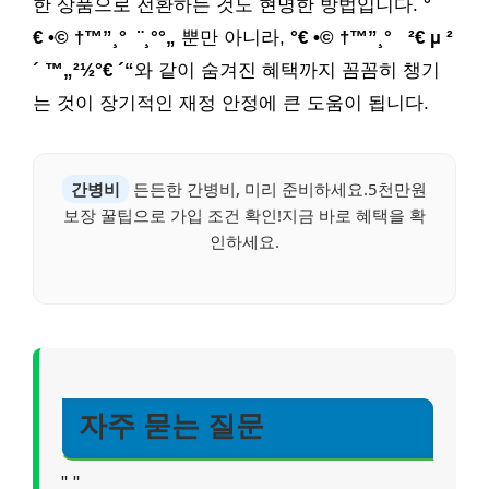
한 상품으로 전환하는 것도 현명한 방법입니다.
°
€ •© †™”¸° ¨¸°°„
뿐만 아니라,
°€ •© †™”¸° ²€ µ ²
´ ™„²½°€ ´“
와 같이 숨겨진 혜택까지 꼼꼼히 챙기
는 것이 장기적인 재정 안정에 큰 도움이 됩니다.
간병비
든든한 간병비, 미리 준비하세요.5천만원
보장 꿀팁으로 가입 조건 확인!지금 바로 혜택을 확
인하세요.
자주 묻는 질문
"
"