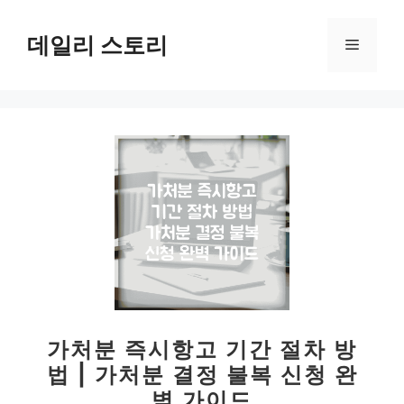
컨
텐
데일리 스토리
메
츠
로
뉴
건
너
뛰
기
가처분 즉시항고 기간 절차 방
법 | 가처분 결정 불복 신청 완
벽 가이드