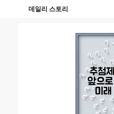
컨
데일리 스토리
텐
츠
로
건
너
뛰
기